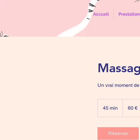
Accueil
Prestation
Massag
Un vrai moment de
60
euros
45 min
4
60 €
5
m
i
Réserver
n