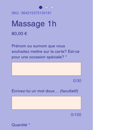
SKU : 364215375135191
Massage 1h
Prix
80,00 €
Prénom ou surnom que vous
souhaitez mettre sur la carte? Est-ce
pour une occasion spéciale?
*
0/30
Ecrivez-lui un mot doux.... (facultatif)
0/100
Quantité
*